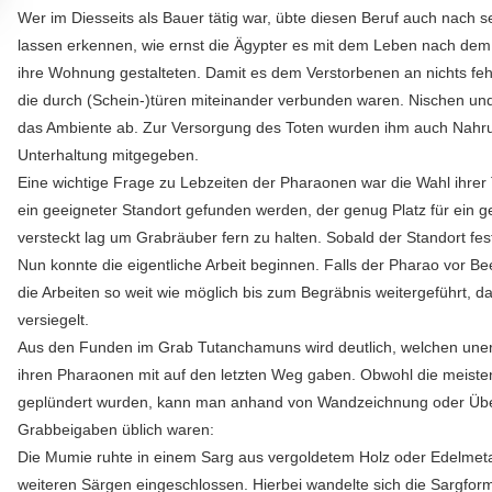
Wer im Diesseits als Bauer tätig war, übte diesen Beruf auch nach 
lassen erkennen, wie ernst die Ägypter es mit dem Leben nach dem 
ihre Wohnung gestalteten. Damit es dem Verstorbenen an nichts fe
die durch (Schein-)türen miteinander verbunden waren. Nischen un
das Ambiente ab. Zur Versorgung des Toten wurden ihm auch Nahrun
Unterhaltung mitgegeben.
Eine wichtige Frage zu Lebzeiten der Pharaonen war die Wahl ihrer 
ein geeigneter Standort gefunden werden, der genug Platz für ein 
versteckt lag um Grabräuber fern zu halten. Sobald der Standort fes
Nun konnte die eigentliche Arbeit beginnen. Falls der Pharao vor 
die Arbeiten so weit wie möglich bis zum Begräbnis weitergeführt, 
versiegelt.
Aus den Funden im Grab Tutanchamuns wird deutlich, welchen une
ihren Pharaonen mit auf den letzten Weg gaben. Obwohl die meisten 
geplündert wurden, kann man anhand von Wandzeichnung oder Über
Grabbeigaben üblich waren:
Die Mumie ruhte in einem Sarg aus vergoldetem Holz oder Edelmetal
weiteren Särgen eingeschlossen. Hierbei wandelte sich die Sargfor