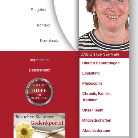
Ratgeber
Kontakt
Downloads
DAS-UNTERNEHMEN
Impressum
Navigation
Hinrich Bestattungen
überspringen
Datenschutz
Einladung
Philosophie
Chronik, Familie,
Tradition
Unser Team
Mitgliedschaften
Abschiedsraum