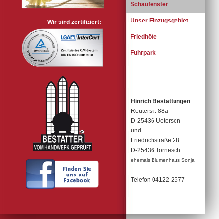
Schaufenster
Unser Einzugsgebiet
Wir sind zertifiziert:
Friedhöfe
Fuhrpark
Hinrich Bestattungen
Reuterstr. 88a
D-25436 Uetersen
und
Friedrichstraße 28
D-25436 Tornesch
ehemals Blumenhaus Sonja
Telefon 04122-2577