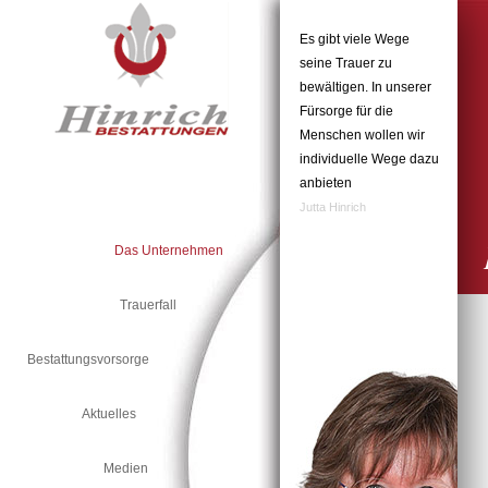
Navigation
überspringen
Es gibt viele Wege
seine Trauer zu
bewältigen. In unserer
Fürsorge für die
Menschen wollen wir
individuelle Wege dazu
anbieten
Jutta Hinrich
Das Unternehmen
Trauerfall
Bestattungsvorsorge
Aktuelles
Medien