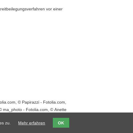
treitbeilegungsverfahren vor einer
olia.com, © Papirazzi - Fotolia.com,
© ma_photo - Fotolia.com, © Anette
es zu.
Mehr erfahren
OK