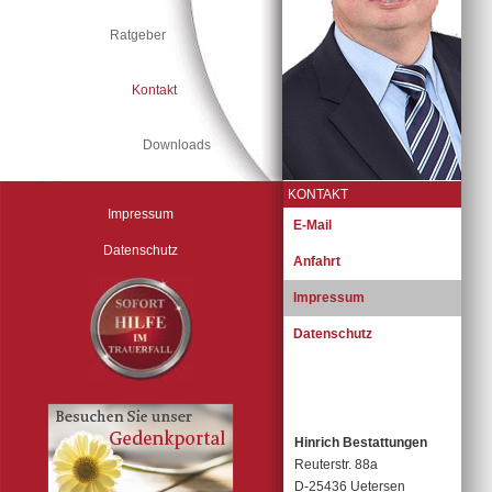
Ratgeber
Kontakt
Downloads
KONTAKT
Impressum
Navigation
E-Mail
überspringen
Datenschutz
Anfahrt
Impressum
Datenschutz
Hinrich Bestattungen
Reuterstr. 88a
D-25436 Uetersen