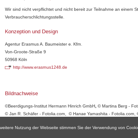
Wir sind nicht verpflichtet und nicht bereit zur Teilnahme an einem S
Verbraucherschlichtungsstelle.
Konzeption und Design
Agentur Erasmus A. Baumeister e. Kfm.
Von-Groote-Straße 9
50968 Köln
http://www.erasmus1248.de
Bildnachweise
©Beerdigungs-Institut Hermann Hinrich GmbH
,
© Martina Berg - Fot
© Jan R. Schäfer - Fotolia.com, © Hanae Yamashita - Fotolia.com, 
Linnea Rasmus- Fotolia.com
e weitere Nutzung der Webseite stimmen Sie der Verwendung von Cooki