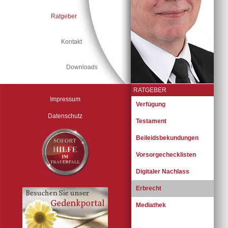
Ratgeber
Kontakt
Downloads
RATGEBER
Impressum
Navigation
Verfügung
überspringen
Datenschutz
Testament
Beileidsbekundungen
Vorsorgechecklisten
Digitaler Nachlass
Erbrecht
Mediathek