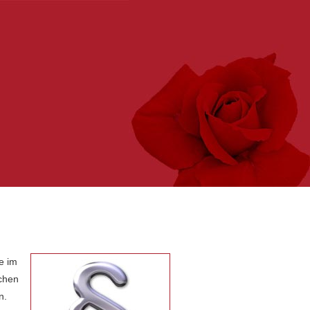
e im
ichen
n.