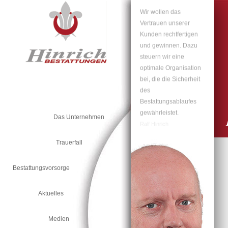
Navigation
überspringen
Wir wollen das
Vertrauen unserer
Kunden rechtfertigen
und gewinnen. Dazu
steuern wir eine
optimale Organisation
bei, die die Sicherheit
des
Bestattungsablaufes
Das Unternehmen
gewährleistet.
Ralf Hinrich
Trauerfall
Bestattungsvorsorge
Aktuelles
Medien