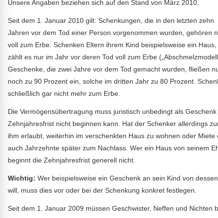
Unsere Angaben beziehen sich auf den Stand von März 2010.
Seit dem 1. Januar 2010 gilt: Schenkungen, die in den letzten zehn
Jahren vor dem Tod einer Person vorgenommen wurden, gehören n
voll zum Erbe. Schenken Eltern ihrem Kind beispielsweise ein Haus,
zählt es nur im Jahr vor deren Tod voll zum Erbe („Abschmelzmodell
Geschenke, die zwei Jahre vor dem Tod gemacht wurden, fließen n
noch zu 90 Prozent ein, solche im dritten Jahr zu 80 Prozent. Sche
schließlich gar nicht mehr zum Erbe.
Die Vermögensübertragung muss juristisch unbedingt als Geschenk e
Zehnjahresfrist nicht beginnen kann. Hat der Schenker allerdings z
ihm erlaubt, weiterhin im verschenkten Haus zu wohnen oder Miete e
auch Jahrzehnte später zum Nachlass. Wer ein Haus von seinem E
beginnt die Zehnjahresfrist generell nicht.
Wichtig:
Wer beispielsweise ein Geschenk an sein Kind von dess
will, muss dies vor oder bei der Schenkung konkret festlegen.
Seit dem 1. Januar 2009 müssen Geschwister, Neffen und Nichten 